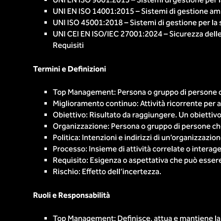
UNI EN ISO 9001:2015 – Sistemi di gestione per la
UNI EN ISO 14001:2015 – Sistemi di gestione ambi
UNI ISO 45001:2018 – Sistemi di gestione per la s
UNI CEI EN ISO/IEC 27001:2024 – Sicurezza delle 
Requisiti
Termini e Definizioni
Top Management: Persona o gruppo di persone che 
Miglioramento continuo: Attività ricorrente per 
Obiettivo: Risultato da raggiungere. Un obiettiv
Organizzazione: Persona o gruppo di persone che h
Politica: Intenzioni e indirizzi di un’organizza
Processo: Insieme di attività correlate o interag
Requisito: Esigenza o aspettativa che può esser
Rischio: Effetto dell’incertezza.
Ruoli e Responsabilità
Top Management: Definisce, attua e mantiene la