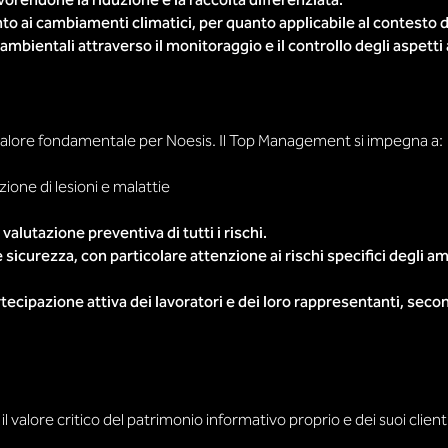
avorendone la riduzione e la raccolta differenziata.
o ai cambiamenti climatici, per quanto applicabile al contesto di
bientali attraverso il monitoraggio e il controllo degli aspetti a
un valore fondamentale per Noesis. Il Top Management si impegna a:
zione di lesioni e malattie
valutazione preventiva di tutti i rischi.
e e sicurezza, con particolare attenzione ai rischi specifici degli a
tecipazione attiva dei lavoratori e dei loro rappresentanti, sec
l valore critico del patrimonio informativo proprio e dei suoi clien